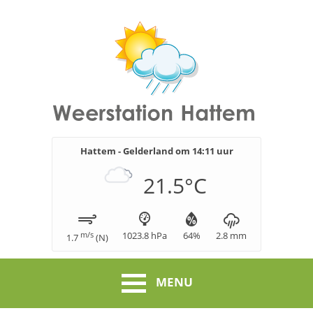
Hattem - Gelderland om
14:11
uur
21.5
°C
m/s
1023.8
hPa
64
%
2.8
mm
1.7
(
N
)
MENU