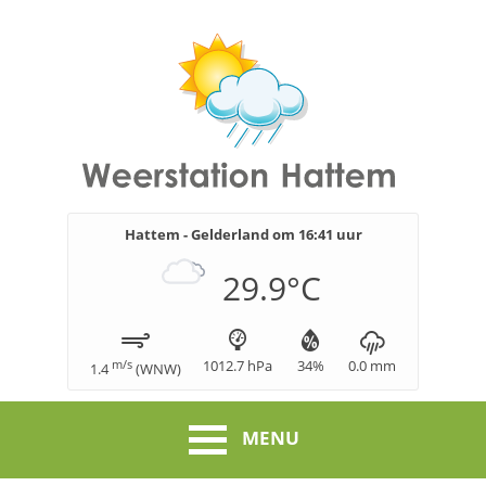
Hattem - Gelderland om
16:41
uur
29.9
°C
m/s
1012.7
hPa
34
%
0.0
mm
1.4
(
WNW
)
MENU