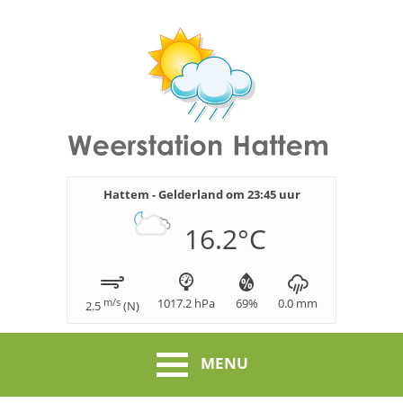
Hattem - Gelderland om
23:45
uur
16.2
°C
m/s
1017.2
hPa
69
%
0.0
mm
2.5
(
N
)
MENU