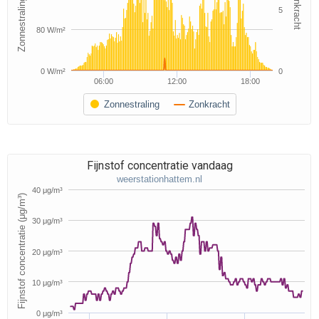
Zonnestraling (W/m²)
Zonkracht
5
80 W/m²
0 W/m²
0
06:00
12:00
18:00
Zonnestraling
Zonkracht
Fijnstof concentratie vandaag
weerstationhattem.nl
40 μg/m³
Fijnstof concentratie (μg/m³)
30 μg/m³
20 μg/m³
10 μg/m³
0 μg/m³