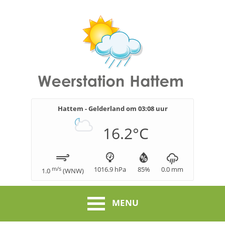
Hattem - Gelderland om
03:08
uur
16.2
°C
m/s
1016.9
hPa
85
%
0.0
mm
1.0
(
WNW
)
MENU