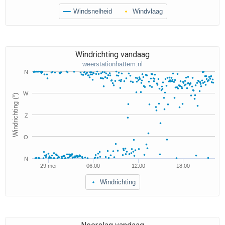
Windsnelheid
Windvlaag
Windrichting vandaag
weerstationhattem.nl
N
W
Windrichting (°)
Z
O
N
29 mei
06:00
12:00
18:00
Windrichting