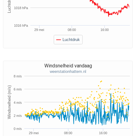
1018 hPa
1016 hPa
29 mei
08:00
16:00
Luchtdruk
Windsnelheid vandaag
weerstationhattem.nl
8 m/s
Windsnelheid (m/s)
6 m/s
4 m/s
2 m/s
0 m/s
29 mei
08:00
16:00