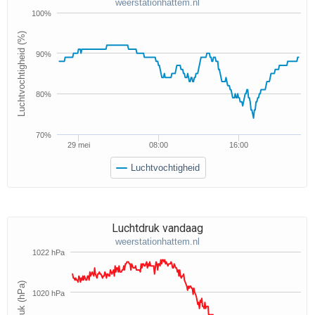
weerstationhattem.nl
100%
Luchtvochtigheid (%)
90%
80%
70%
29 mei
08:00
16:00
Luchtvochtigheid
Luchtdruk vandaag
weerstationhattem.nl
1022 hPa
Luchtdruk (hPa)
1020 hPa