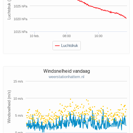
Luchtdruk (hPa)
1025 hPa
1020 hPa
1015 hPa
10 feb.
08:00
16:00
Luchtdruk
Windsnelheid vandaag
weerstationhattem.nl
15 m/s
Windsnelheid (m/s)
10 m/s
5 m/s
0 m/s