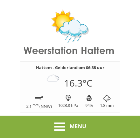
Hattem - Gelderland om
06:38
uur
16.3
°C
m/s
1023.8
hPa
94
%
1.8
mm
2.1
(
NNW
)
MENU