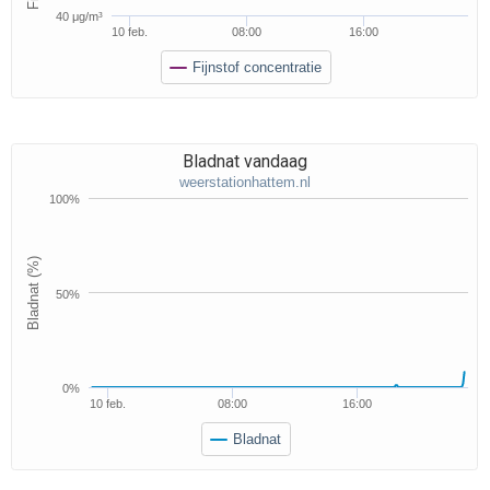
40 μg/m³
10 feb.
08:00
16:00
Fijnstof concentratie
Bladnat vandaag
weerstationhattem.nl
100%
Bladnat (%)
50%
0%
10 feb.
08:00
16:00
Bladnat