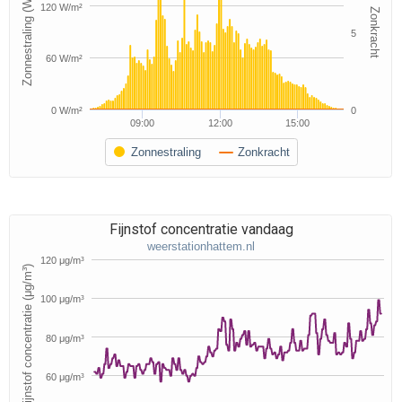
Zonnestraling (W/m²)
120 W/m²
Zonkracht
5
60 W/m²
0 W/m²
0
09:00
12:00
15:00
Zonnestraling
Zonkracht
Fijnstof concentratie vandaag
weerstationhattem.nl
120 μg/m³
Fijnstof concentratie (μg/m³)
100 μg/m³
80 μg/m³
60 μg/m³