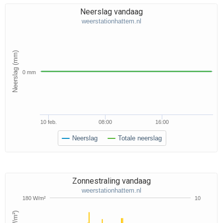
Neerslag vandaag
weerstationhattem.nl
Neerslag (mm)
0 mm
10 feb.
08:00
16:00
Neerslag
Totale neerslag
Zonnestraling vandaag
weerstationhattem.nl
180 W/m²
10