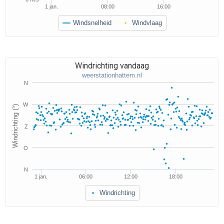
1 jan.
08:00
16:00
Windsnelheid
Windvlaag
Windrichting vandaag
weerstationhattem.nl
N
W
Windrichting (°)
Z
O
N
1 jan.
06:00
12:00
18:00
Windrichting