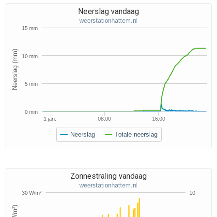
Neerslag vandaag
weerstationhattem.nl
15 mm
Neerslag (mm)
10 mm
5 mm
0 mm
1 jan.
08:00
16:00
Neerslag
Totale neerslag
Zonnestraling vandaag
weerstationhattem.nl
30 W/m²
10