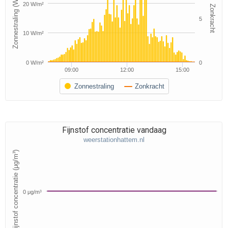
Zonnestraling (W/m²)
20 W/m²
Zonkracht
5
10 W/m²
0 W/m²
0
09:00
12:00
15:00
Zonnestraling
Zonkracht
Fijnstof concentratie vandaag
weerstationhattem.nl
Fijnstof concentratie (μg/m³)
0 μg/m³