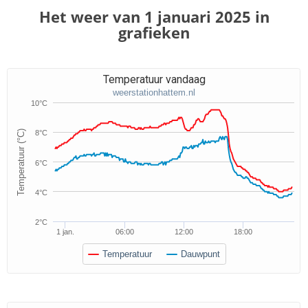
Het weer van 1 januari 2025 in
grafieken
Temperatuur vandaag
weerstationhattem.nl
10°C
Temperatuur (°C)
8°C
6°C
4°C
2°C
1 jan.
06:00
12:00
18:00
Temperatuur
Dauwpunt