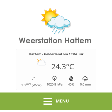
Hattem - Gelderland om
13:04
uur
24.3
°C
m/s
1020.8
hPa
45
%
0.0
mm
1.0
(
WZW
)
MENU