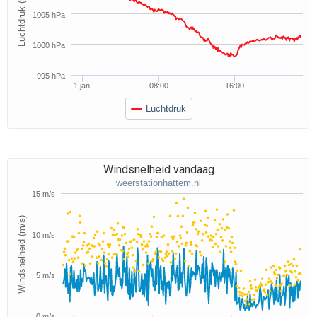
Luchtdruk (hPa)
1005 hPa
1000 hPa
995 hPa
1 jan.
08:00
16:00
Luchtdruk
Windsnelheid vandaag
weerstationhattem.nl
15 m/s
Windsnelheid (m/s)
10 m/s
5 m/s
0 m/s