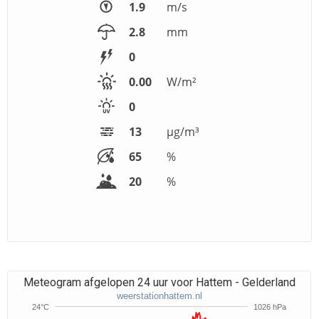
1.9
m/s
2.8
mm
0
0.00
W/m²
0
13
μg/m³
65
%
20
%
Meteogram afgelopen 24 uur voor Hattem - Gelderland
weerstationhattem.nl
24°C
1026 hPa