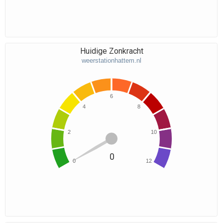
Huidige Zonkracht
weerstationhattem.nl
6
4
8
2
10
0
0
12