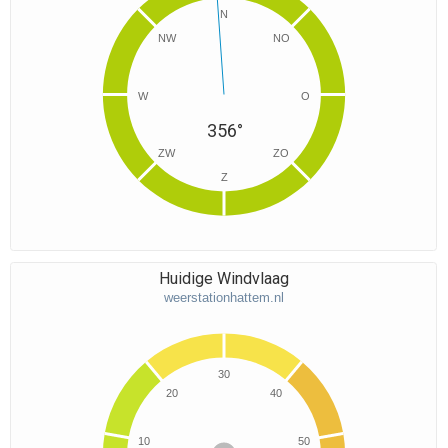
N
NW
NO
W
O
356°
ZW
ZO
Z
Huidige Windvlaag
weerstationhattem.nl
30
20
40
10
50