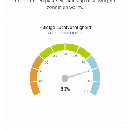
noordoosten plaatselijk kans op mist. Morgen
zonnig en warm.
Huidige Luchtvochtigheid
weerstationhattem.nl
50
40
60
30
70
20
80
10
90
80%
0
100