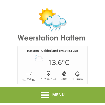
Hattem - Gelderland om
21:54
uur
13.6
°C
m/s
1023.6
hPa
80
%
2.8
mm
1.9
(
N
)
MENU