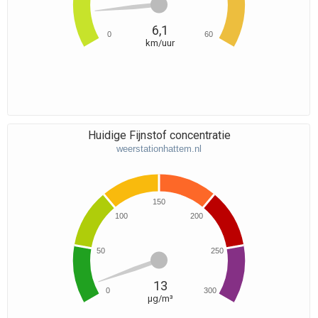
6,1
0
60
km/uur
Huidige Fijnstof concentratie
weerstationhattem.nl
150
100
200
50
250
13
0
300
μg/m³