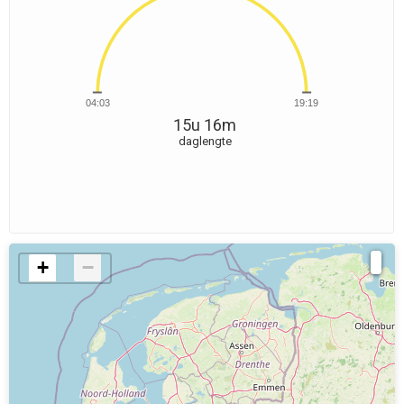
04:03
19:19
15u 16m
daglengte
+
−