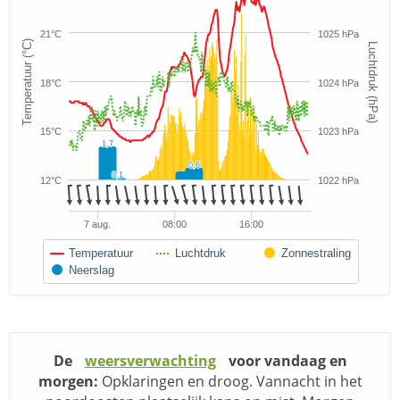
21°C
1025 hPa
Temperatuur (°C)
Luchtdruk (hPa)
18°C
1024 hPa
15°C
1023 hPa
1,7
1,7
0,6
0,6
0,4
0,1
0,1
12°C
1022 hPa
7 aug.
08:00
16:00
Temperatuur
Luchtdruk
Zonnestraling
Neerslag
De
weersverwachting
voor vandaag en
morgen:
Opklaringen en droog. Vannacht in het